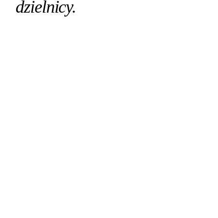
dzielnicy.
Salony fryzjerskie i kosmetyczne
Gabinety lekarskie
Warsztaty samochodowe
Gastronomia (osiedlowa + przy Dworcu)
Małe sklepy i specjalistyczne
Biura nieruchomości
Firmy transportowe
Usługi dla podróżujących
Firmy budowlane
B2B