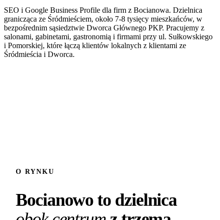
SEO i Google Business Profile dla firm z Bocianowa. Dzielnica
granicząca ze Śródmieściem, około 7-8 tysięcy mieszkańców, w
bezpośrednim sąsiedztwie Dworca Głównego PKP. Pracujemy z
salonami, gabinetami, gastronomią i firmami przy ul. Sułkowskiego
i Pomorskiej, które łączą klientów lokalnych z klientami ze
Śródmieścia i Dworca.
Umów bezpłatny audyt
+48 698 148 354
O RYNKU
Bocianowo to dzielnica
obok centrum
z trzema