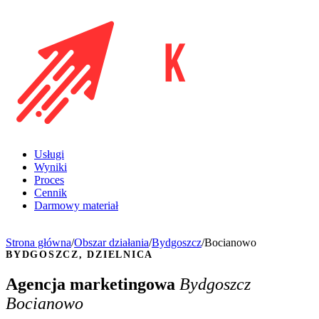
Usługi
Wyniki
Proces
Cennik
Darmowy materiał
Umów rozmowę
Strona główna
/
Obszar działania
/
Bydgoszcz
/
Bocianowo
BYDGOSZCZ, DZIELNICA
Agencja marketingowa
Bydgoszcz
Bocianowo