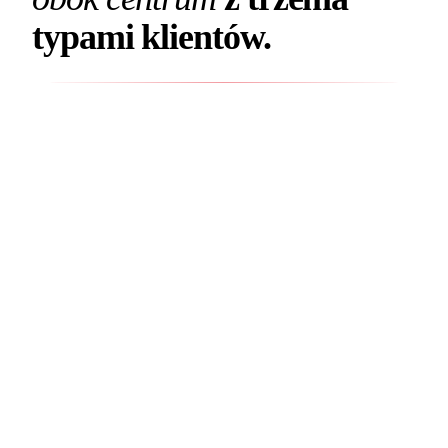
typami klientów.
Bocianowo
to dzielnica położona
bezpośrednio na wschód od Śródmieścia
Bydgoszczy, około 7-8 tysięcy mieszkańców.
Charakter mieszany: część mieszkalna
(głównie kamienice i bloki z różnych
okresów), część biznesowo-przemysłowa, ze
szczególnym znaczeniem ulicy Sułkowskiego
(oś dzielnicy łącząca centrum z Galerią
Pomorską), Wojska Polskiego (centralny
odcinek) i Pomorskiej (w stronę Dworca).