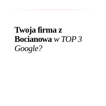
Twoja firma z
Bocianowa
w TOP 3
Google?
Bezpłatny audyt widoczności na frazy
lokalne, ze Śródmieścia i z Dworca. W 24
godziny.
Zamów darmowy audyt
Zadzwoń:
+48 698 148 354