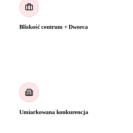
Bliskość centrum + Dworca
Bezpośrednia granica ze Śródmieściem i Dworzec
Główny w dzielnicy. Generuje dodatkowy ruch
dla branż usługowych.
Umiarkowana konkurencja
Niższa niż w Śródmieściu, wyższa niż w
peryferiach. TOP 3 w 3-4 miesiące dla większości