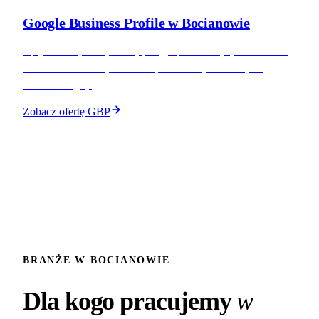
Google Business Profile w Bocianowie
Optymalizacja wizytówki, posty, opinie. Pozycjonowanie w
Local Pack na frazy lokalne i punktowe (Dworzec, ul.
Sułkowskiego).
Zobacz ofertę GBP
BRANŻE W BOCIANOWIE
Dla kogo pracujemy
w