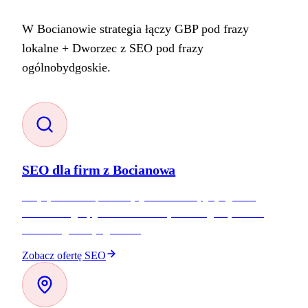
W Bocianowie strategia łączy GBP pod frazy
lokalne + Dworzec z SEO pod frazy
ogólnobydgoskie.
SEO dla firm z Bocianowa
Pozycjonowanie pod frazy „Bocianowo”, „Bydgoszcz
Sułkowskiego”, „Dworzec Główny”. Strategia łączona z
frazami ogólnobydgoskimi.
Zobacz ofertę SEO