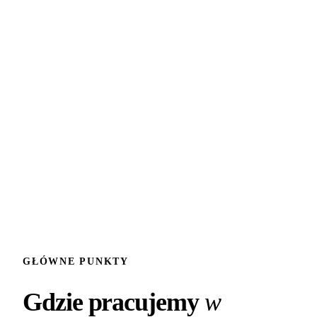
z punktami orientacyjnymi. Budżety dla
większości firm to 1200-1800 zł miesięcznie,
dla branż konkurencyjnych albo chcących
walczyć o klientów ze Śródmieścia 1500-
2300 zł.
GŁÓWNE PUNKTY
Gdzie pracujemy
w