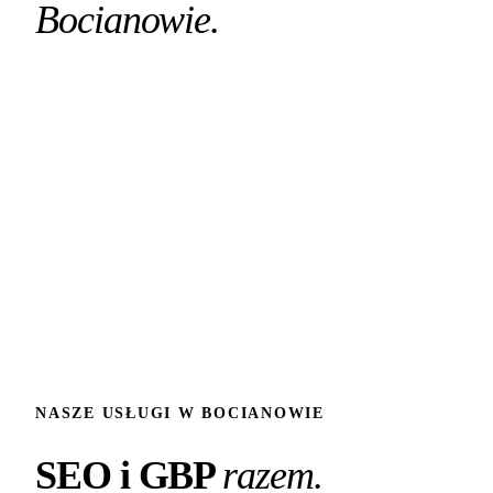
Bocianowie.
ul. Sułkowskiego
ul. Wojska Polskiego
ul. Pomorska
Dworzec Główny PKP
Granica ze Śródmieściem
Park Bocianowo
NASZE USŁUGI W BOCIANOWIE
SEO i GBP
razem.