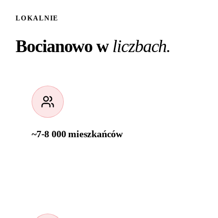
LOKALNIE
Bocianowo w
liczbach.
~7-8 000 mieszkańców
Plus klienci ze Śródmieścia i ruch przyjezdny z
Dworca Głównego. Trzy nakładające się rynki.